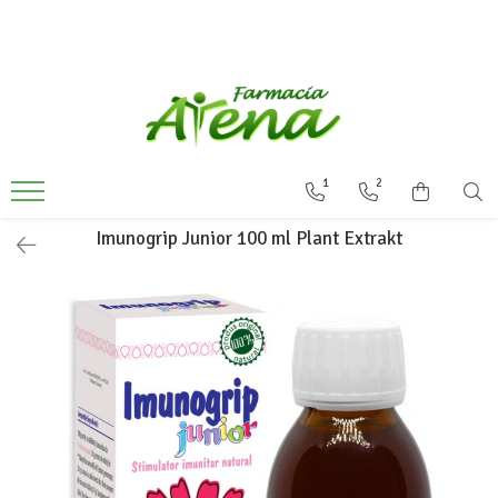
Produse
Promotii
Preparate in farmacie
1
2
Afectiuni
Dermatocosmetice
Imunogrip Junior 100 ml Plant Extrakt
Mama & Bebe
Ingrijire & igiena personala
Produse tehnico-medicale
Incaltaminte ortopedica