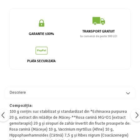
TRANSPORT GRATUIT
GARANTIE 100%
la comenzi de peste 300 LEI
PLATA SECURIZATA
Descriere
Compoziția:
100 g conțin: suc stabilizat și standardizat din *Echinacea purpurea
20 g, extract din mlădițe de Măceș-**Rosa canină MG=D1 (extract
gemoterapic) 20 g și siropuri de zahăr invertit din fructe proaspete de:
Rosa canină (Măceșe) 10 g, Vaccinium myrtillus (Afine) 10 g,
Hippophaerhamnoides (Cătină) 7,5 g și Ribes nigrum (Coacăzenegre)