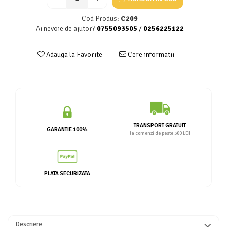
Cod Produs:
C209
Ai nevoie de ajutor?
0755093505
/
0256225122
Adauga la Favorite
Cere informatii
TRANSPORT GRATUIT
GARANTIE 100%
la comenzi de peste 300 LEI
PLATA SECURIZATA
Descriere