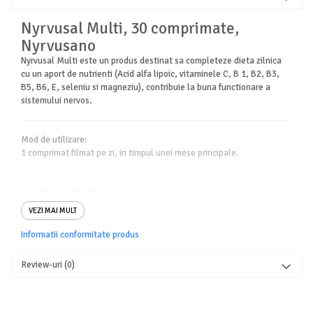
Nyrvusal Multi, 30 comprimate,
Nyrvusano
Nyrvusal Multi este un produs destinat sa completeze dieta zilnica
cu un aport de nutrienti (Acid alfa lipoic, vitaminele C, B 1, B2, B3,
B5, B6, E, seleniu si magneziu), contribuie la buna functionare a
sistemului nervos.
Mod de utilizare:
1 comprimat filmat pe zi, in timpul unei mese principale.
Ingrediente active/comprimat:
Acid alfa-lipoic 300 mg
VEZI MAI MULT
Vitamina B1 1 mg
Vitamina B2 1.5 mg
Informatii conformitate produs
Vitamina B3 16 mg
Vitamina B5 6 mg
Review-uri
(0)
Vitamina B6 1.5 mg
Vitamina E 12 mg
Seleniu 55 mcg
Vitamina C 50 mg