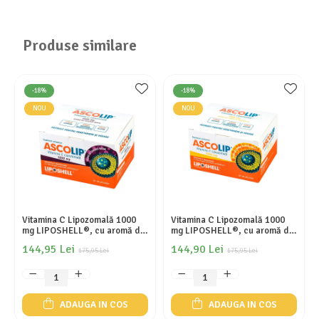
Produse similare
-18%
-18%
NOU
NOU
Vitamina C Lipozomală 1000
Vitamina C Lipozomală 1000
mg LIPOSHELL®, cu aromă de
mg LIPOSHELL®, cu aromă de
coacăze (30 plicuri), ASCOLIP
portocale (30 plicuri),
144,95 Lei
144,90 Lei
175,95 Lei
ASCOLIP
175,95 Lei
ADAUGA IN COS
ADAUGA IN COS