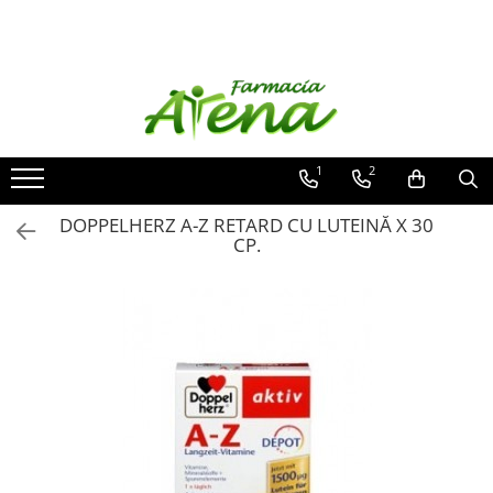
Produse
Promotii
Preparate in farmacie
1
2
Afectiuni
Dermatocosmetice
DOPPELHERZ A-Z RETARD CU LUTEINĂ X 30
CP.
Mama & Bebe
Ingrijire & igiena personala
Produse tehnico-medicale
Incaltaminte ortopedica