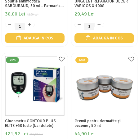
Soluție antimicotică
UNGUENT REPARATOR ULCER
SABOURAUD, 50 ml – Farmacia
VARICOS X 100G
Atena
30,00 Lei
29,49 Lei
42,00 Lei
ADAUGA IN COS
ADAUGA IN COS
-25%
NOU
Glucometru CONTOUR PLUS
Cremă pentru dermatite și
ELITE +50 teste (bandelete)
eczeme , 50 ml
121,92 Lei
44,90 Lei
162,69 Lei