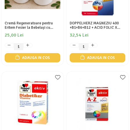
Cremă Regeneratoare pentru
DOPPELHERZ MAGNEZIU 400
Eritem Fesier la Bebeluși cu
+B1+B6+B12 + ACID FOLIC X
Balsam de Peru – 50 g
30CPR.
25,00 Lei
32,54 Lei
ADAUGA IN COS
ADAUGA IN COS