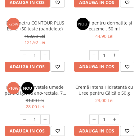
ADAUGA IN COS
ADAUGA IN COS
Glucometru CONTOUR PLUS
Cremă pentru dermatite și
-25%
NOU
ELITE +50 teste (bandelete)
eczeme , 50 ml
162,69 Lei
44,90 Lei
121,92 Lei
ADAUGA IN COS
ADAUGA IN COS
Proctinum servetele umede
Cremă Intens Hidratantă cu
-10%
NOU
pentru igiena ano-rectala, 72
Uree pentru Călcâie 50 g
bucati, Zdrovit
31,00 Lei
23,00 Lei
28,00 Lei
ADAUGA IN COS
ADAUGA IN COS