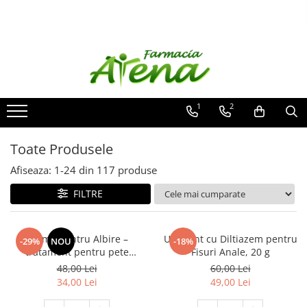
Produse
Promotii
Preparate in farmacie
1
2
Afectiuni
Dermatocosmetice
Toate Produsele
Mama & Bebe
Afiseaza:
1-
24
din
117
produse
Ingrijire & igiena personala
FILTRE
Produse tehnico-medicale
Incaltaminte ortopedica
Cremă pentru Albire –
Unguent cu Diltiazem pentru
-29%
NOU
-18%
tratament pentru pete
Fisuri Anale, 20 g
pigmentare, 40 g
48,00 Lei
60,00 Lei
34,00 Lei
49,00 Lei