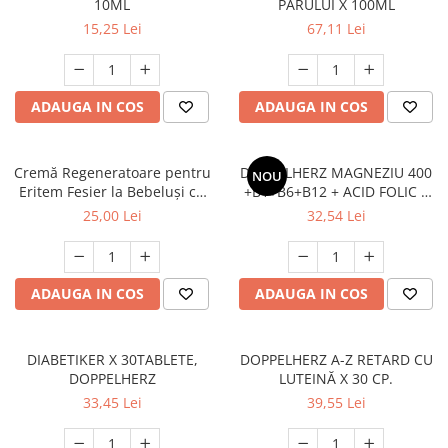
10ML
PARULUI X 100ML
15,25 Lei
67,11 Lei
ADAUGA IN COS
ADAUGA IN COS
Cremă Regeneratoare pentru
DOPPELHERZ MAGNEZIU 400
NOU
Eritem Fesier la Bebeluși cu
+B1+B6+B12 + ACID FOLIC X
Balsam de Peru – 50 g
30CPR.
25,00 Lei
32,54 Lei
ADAUGA IN COS
ADAUGA IN COS
DIABETIKER X 30TABLETE,
DOPPELHERZ A-Z RETARD CU
DOPPELHERZ
LUTEINĂ X 30 CP.
33,45 Lei
39,55 Lei