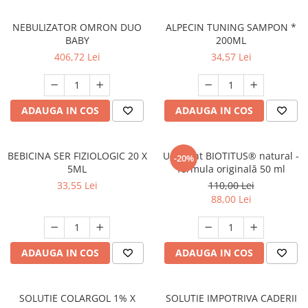
NEBULIZATOR OMRON DUO
ALPECIN TUNING SAMPON *
BABY
200ML
406,72 Lei
34,57 Lei
ADAUGA IN COS
ADAUGA IN COS
BEBICINA SER FIZIOLOGIC 20 X
Unguent BIOTITUS® natural -
-20%
5ML
formula originală 50 ml
33,55 Lei
110,00 Lei
88,00 Lei
ADAUGA IN COS
ADAUGA IN COS
SOLUTIE COLARGOL 1% X
SOLUTIE IMPOTRIVA CADERII