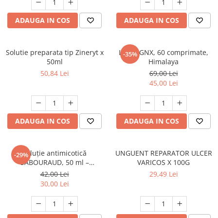
ADAUGA IN COS
ADAUGA IN COS
Solutie preparata tip Zineryt x
Liv 52 GNX, 60 comprimate,
-35%
50ml
Himalaya
50,84 Lei
69,00 Lei
45,00 Lei
ADAUGA IN COS
ADAUGA IN COS
Soluție antimicotică
UNGUENT REPARATOR ULCER
-29%
SABOURAUD, 50 ml –
VARICOS X 100G
Farmacia Atena
42,00 Lei
29,49 Lei
30,00 Lei