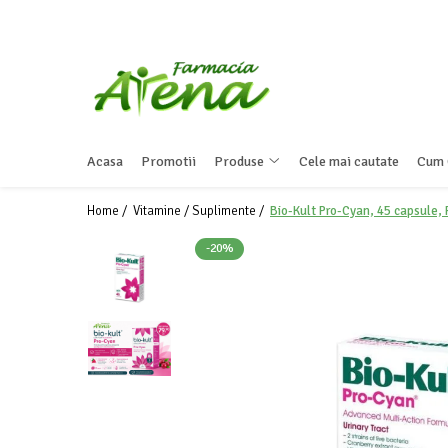
Produse
Promotii
Preparate in farmacie
Acasa
Promotii
Produse
Cele mai cautate
Cum 
Afectiuni
Dermatocosmetice
Home /
Vitamine / Suplimente /
Bio-Kult Pro-Cyan, 45 capsule, 
Mama & Bebe
-20%
Ingrijire & igiena personala
Produse tehnico-medicale
Incaltaminte ortopedica