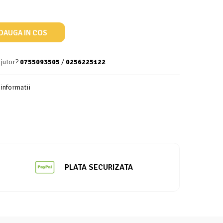
DAUGA IN COS
ajutor?
0755093505
/
0256225122
informatii
PLATA SECURIZATA