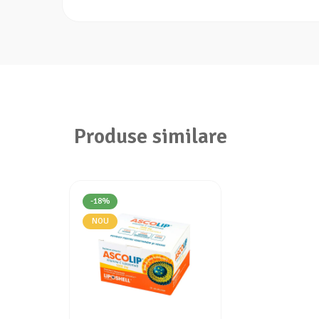
gluten, coloranti artificiali, arome.
Mod de administrare Bio-Kult Pr
A se administra: 1 capsula de 2 ori pe zi, in timpul me
Copii peste 5 ani
A se administra 1 capsula zilnic, in timpul mesei.
Sarcina
Bio-Kult Pro-Cyan contine vitamina A, a se consulta med
Ca in cazul altor suplimente alimentare, consultati me
consumul zilnic. Produsul este un supliment alimentar si
Produse similare
in loc uscat, ferit de lumina si caldura, la o temperatu
Cantitate neta Bio-Kult Pro-Cyan
22,3g e.
Prezentare Bio-Kult Pro-Cyan, 45
Cutie cu 3 blistere a cate 15 capsule.
-18%
NOU