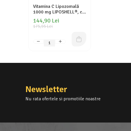
Vitamina C Lipozomală
1000 mg LIPOSHELL®, cu
aromă de portocale (30
144,90 Lei
plicuri), ASCOLIP
175,95 Lei
Newsletter
Nu rata ofertele si promotiile noastre