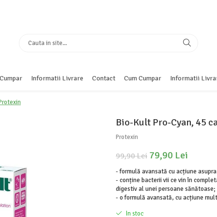
Cumpar
Informatii Livrare
Contact
Cum Cumpar
Informatii Livra
Protexin
Bio-Kult Pro-Cyan, 45 c
Protexin
79,90 Lei
99,90 Lei
- formulă avansată cu acțiune asupra 
- conține bacterii vii ce vin în comple
digestiv al unei persoane sănătoase;
- o formulă avansată, cu acțiune multip
In stoc