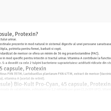
psule, Protexin?
ului urinar.
intestinale prezente in mod natural in sistemul digestiv al unei persoane sanatoase
pla, potrivita pentru femei, barbati si copii.
ndardizat de merisor ce ofera un minim de 36 mg proantocianidine (PAC).
e in mod specific pentru intestin si tractul urinar. Vitamina A contribuie la func
 S-a dovedit ca cele 2 tulpini bacteriene supravietuiesc aciditatii ridicate din s
5 capsule, Protexin
elveticus PXN 35TM, Lactobacillus plantarum PXN 47TM, extract de merisor (Vaccin
), vitamina A (acetat de retinil).
psule) Bio-Kult Pro-Cyan, 45 capsule, Protexin
perioada de valabilitate, echivalent cu 1,2 miliarde per gram (1,2x109 UFC), Vitam
rotexin contine
nutul de lapte este la un nivel care nu afecteaza persoanele cu intoleranta la lac
rotexin nu contine