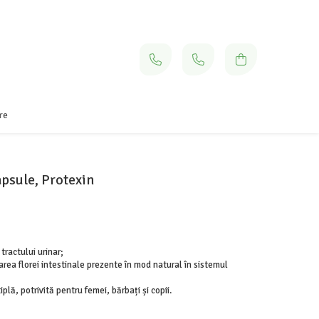
re
apsule, Protexin
tractului urinar;
tarea florei intestinale prezente în mod natural în sistemul
lă, potrivită pentru femei, bărbați și copii.