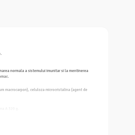
.
tionarea normala a sistemului imunitar si la mentinerea
tomac.
ium macrocarpon), celuloza microcristalina (agent de
ina A 320 g.
toza.