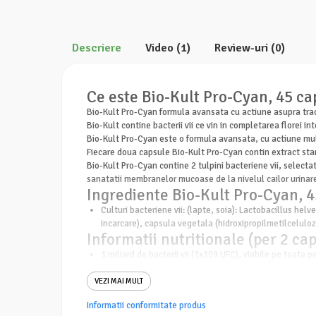
Descriere
Video
(1)
Review-uri
(0)
Ce este Bio-Kult Pro-Cyan, 45 ca
Bio-Kult Pro-Cyan formula avansata cu actiune asupra tract
Bio-Kult contine bacterii vii ce vin in completarea florei 
Bio-Kult Pro-Cyan este o formula avansata, cu actiune multi
Fiecare doua capsule Bio-Kult Pro-Cyan contin extract sta
Bio-Kult Pro-Cyan contine 2 tulpini bacteriene vii, selectat
sanatatii membranelor mucoase de la nivelul cailor urinare.
Ingrediente Bio-Kult Pro-Cyan, 4
Culturi bacteriene vii: (lapte, soia): Lactobacillus h
incarcare), capsula vegetala (hidroxipropilmetilceluloza
Informatii nutritionale (per 2 ca
1 miliard de bacterii vii (1x109 UFC), viabile pe toata 
Bio-Kult Pro-Cyan, 45 capsule, P
VEZI MAI MULT
lapte, soia, utilizate in procesul de fermentare. Conti
Bio-Kult Pro-Cyan, 45 capsule, P
Informatii conformitate produs