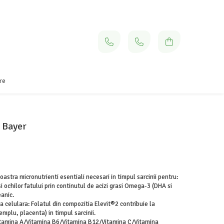
re
, Bayer
stra micronutrienti esentiali necesari in timpul sarcinii pentru:
i ochilor fatului prin continutul de acizi grasi Omega-3 (DHA si
eanic.
a celulara: Folatul din compozitia Elevit®2 contribuie la
 exemplu, placenta) in timpul sarcinii.
itamina A/Vitamina B6/Vitamina B12/Vitamina C/Vitamina