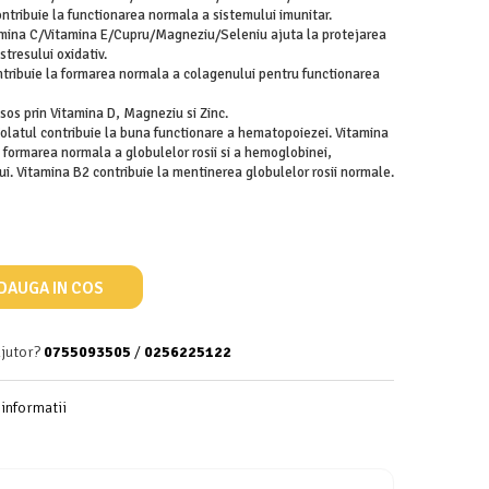
ntribuie la functionarea normala a sistemului imunitar.
tamina C/Vitamina E/Cupru/Magneziu/Seleniu ajuta la protejarea
stresului oxidativ.
tribuie la formarea normala a colagenului pentru functionarea
sos prin Vitamina D, Magneziu si Zinc.
Folatul contribuie la buna functionare a hematopoiezei. Vitamina
a formarea normala a globulelor rosii si a hemoglobinei,
. Vitamina B2 contribuie la mentinerea globulelor rosii normale.
DAUGA IN COS
ajutor?
0755093505
/
0256225122
informatii