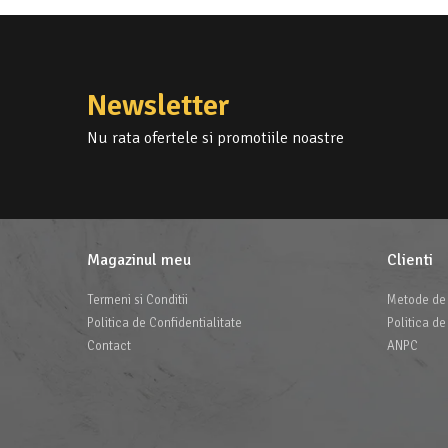
Newsletter
Nu rata ofertele si promotiile noastre
Magazinul meu
Clienti
Termeni si Conditii
Metode de 
Politica de Confidentialitate
Politica de
Contact
ANPC