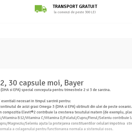
TRANSPORT GRATUIT
la comenzi de peste 300 LEI
t 2, 30 capsule moi, Bayer
DHA si EPA) special conceputa pentru trimestrele 2 si 3 de sarcina.
sentiali necesari in timpul sarcinii pentru:
 continutul de acizi grasi Omega-3 (DHA si EPA) obtinuti din ulei de peste oceanic.
l din compozitia Elevit®2 contribuie la cresterea tesutului matern (de exemplu
/Vitamina B12/Vitamina C/Vitamina D/Folatul/Cupru/Fierul/Seleniu contribuie la
pru/Magneziu/Seleniu ajuta la protejarea constituentilor celulari impotriva stre
ormala a colagenului pentru functionarea normala a sistemului osos.