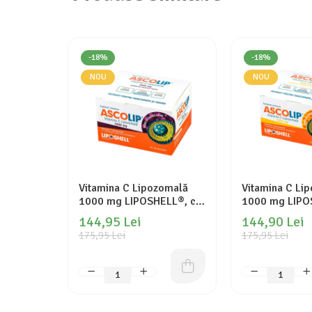
-18%
-18%
NOU
NOU
Vitamina C Lipozomală
Vitamina C Li
1000 mg LIPOSHELL®, cu
1000 mg LIPO
aromă de coacăze (30
aromă de port
144,95 Lei
144,90 Lei
plicuri), ASCOLIP
plicuri), ASCO
175,95 Lei
175,95 Lei