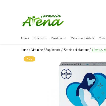
Produse
Promotii
Preparate in farmacie
Acasa
Promotii
Produse
Cele mai cautate
Cum 
Afectiuni
Dermatocosmetice
Home /
Vitamine / Suplimente /
Sarcina si alaptare /
Elevit 2, 
Mama & Bebe
NOU
Ingrijire & igiena personala
Produse tehnico-medicale
Incaltaminte ortopedica