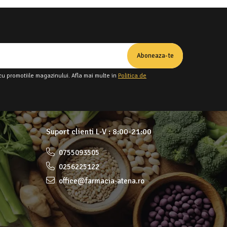
cu promotiile magazinului. Afla mai multe in
Politica de
Suport clienti
L-V : 8:00-21:00
0755093505
0256225122
office@farmacia-atena.ro