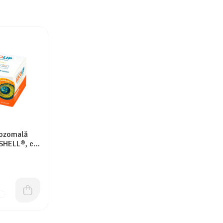
pozomală
SHELL®, cu
ocale (30
LIP