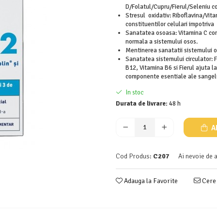
D/Folatul/Cupru/Fierul/Seleniu co
Stresul oxidativ: Riboflavina/Vi
constituentilor celulari impotriva 
Sanatatea osoasa: Vitamina C con
normala a sistemului osos.
Mentinerea sanatatii sistemului o
Sanatatea sistemului circulator: 
B12, Vitamina B6 si Fierul ajuta l
componente esentiale ale sangelui
In stoc
Durata de livrare:
48 h
A
Cod Produs:
C207
Ai nevoie de 
Adauga la Favorite
Cere 