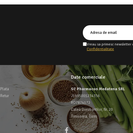
Vreau sa primesc newsletter 
Confidentialitate
Date comerciale
Plata
SC Pharmacon Medatena SRL
 Retur
J1995001234356
RO7874172
Calea Dorobantilor, Nr. 20
Timisoara, Timis