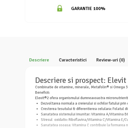
GARANTIE 100%
Descriere
Caracteristici
Review-uri
(0)
Descriere si prospect: Elevi
Combinatie de vitamine, minerale, Metafolin® si Omega 3 (
Beneficii:
Elevit®2 ofera organismului dumneavoastra micronutrienti e
Dezvoltarea normala a creierului si ochilor fatului prin
Cresterea tesutului & diferentierea celulara: Folatu
Sanatatea sistemului imunitar: Vitamina A/Vitamina B6
Stresul oxidativ: Riboflavina/Vitamina C/Vitamina E/Cu
Sanatatea osoasa: Vitamina C contribuie la formarea n