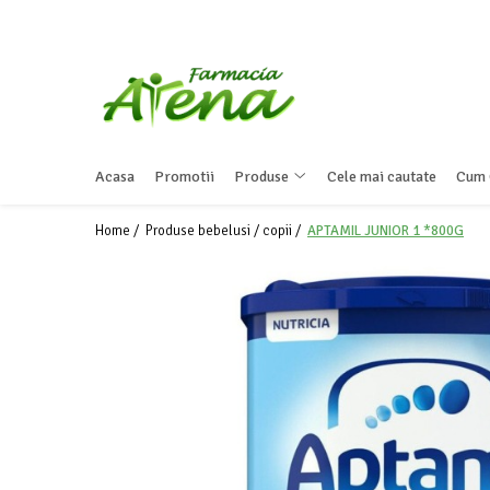
Produse
Promotii
Preparate in farmacie
Acasa
Promotii
Produse
Cele mai cautate
Cum 
Afectiuni
Dermatocosmetice
Home /
Produse bebelusi / copii /
APTAMIL JUNIOR 1 *800G
Mama & Bebe
Ingrijire & igiena personala
Produse tehnico-medicale
Incaltaminte ortopedica