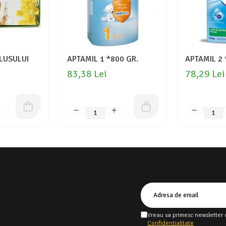
LUSULUI
APTAMIL 1 *800 GR.
APTAMIL 2 
83,38 Lei
78,29 Lei
Vreau sa primesc newsletter 
Confidentialitate