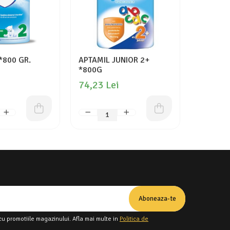
*800 GR.
APTAMIL JUNIOR 2+
Bonnisan
*800G
Himalay
74,23 Lei
48,00 
cu promotiile magazinului. Afla mai multe in
Politica de