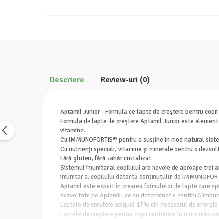
Descriere
Review-uri
(0)
Aptamil Junior - Formulă de lapte de creştere pentru copii
Formula de lapte de creştere Aptamil Junior este element de 
vitamine.
Cu IMMUNOFORTIS® pentru a susţine în mod natural sistem
Cu nutrienţi speciali, vitamine şi minerale pentru o dezvolt
Fără gluten, fără zahăr cristalizat
Sistemul imunitar al copilului are nevoie de aproape trei 
imunitar al copilului datorită conţinutului de IMMUNOFORTI
Aptamil este expert în crearea formulelor de lapte care spr
dezvoltate pe Aptamil, ce au determinat o continuă îmbunăt
Laptele de creştere asigură 17% din necesarul de energie 
Laptele de creştere pentru copii contribuie în mare măsură 