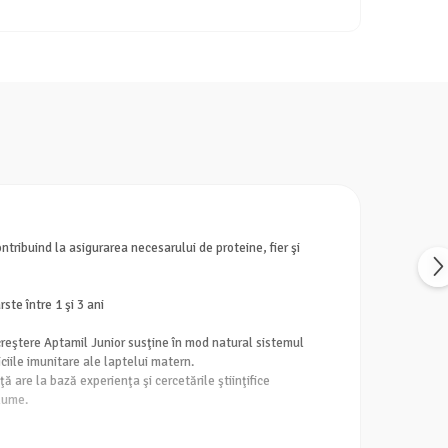
ntribuind la asigurarea necesarului de proteine, fier şi
ste între 1 şi 3 ani
 creştere Aptamil Junior susţine în mod natural sistemul
iile imunitare ale laptelui matern.
 are la bază experienţa şi cercetările ştiinţifice
lume.