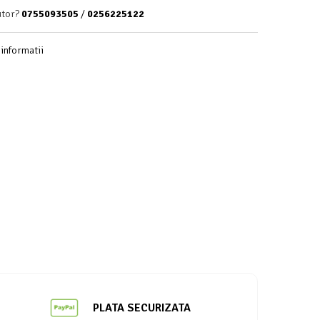
utor?
0755093505
/
0256225122
informatii
PLATA SECURIZATA