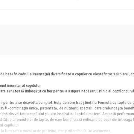
bază în cadrul alimentaţiei diversificate a copiilor cu vârste între 1 şi 3 ani , co
ul imunitar al copilului
are sănătoasă Îmbogăţit cu fier pentru a asigura necesarul zilnic al copiilor cu vâr
ani pentru a se dezvolta complet. Este demonstrat ştiinţific: Formula de lapte de
S® -combinaţia unică, patentată, de nutrienţi speciali, care prelungeşte benefic
ijină dezvoltarea copilului şi este inspirat de laptele matern. Această performanţă
ăţire a formulelor de lapte, de care beneficiază milioane de copii din întreaga 
al copilului
la furnizarea nevoilor de proteine, fier şi vitamina D. De asemenea,