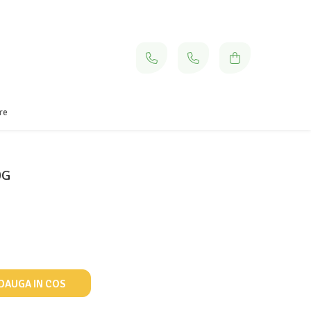
re
0G
DAUGA IN COS