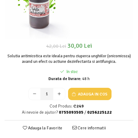
30,00 Lei
42,00 Lei
Solutia antimicotica este ideala pentru ciuperca unghiilor (onicomicoza)
avand un efect cu actiune dezinfectanta si antifungica.
In stoc
Durata de livrare:
48 h
ADAUGA IN COS
Cod Produs:
C249
Ai nevoie de ajutor?
0755093505
/
0256225122
Adauga la Favorite
Cere informatii