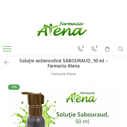
Produse
Promotii
Preparate in farmacie
1
2
Afectiuni
Dermatocosmetice
Soluție antimicotică SABOURAUD, 50 ml –
Farmacia Atena
Mama & Bebe
Farmacia Atena
Ingrijire & igiena personala
Produse tehnico-medicale
-29%
Incaltaminte ortopedica