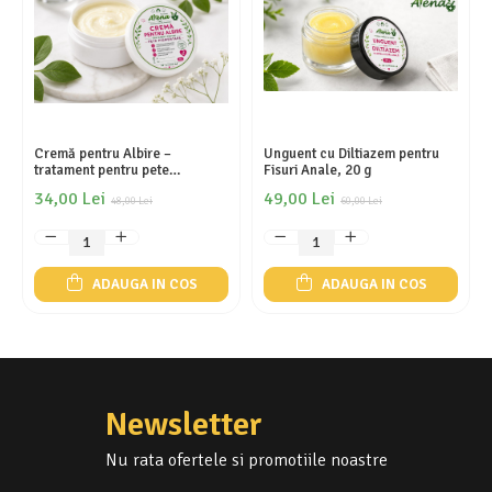
Cantitate: 50 ml
Preparat magistral realizat în Farmacia Atena, conform standardelor
farmaceutice.
Soluția antimicotică SABOURAUD reprezintă o alegere eficientă
pentru menținerea igienei pielii și pentru tratarea locală a infecțiilor
fungice, oferind rezultate vizibile prin utilizare constantă.
Cremă pentru Albire –
Unguent cu Diltiazem pentru
tratament pentru pete
Fisuri Anale, 20 g
pigmentare, 40 g
34,00 Lei
49,00 Lei
48,00 Lei
60,00 Lei
ADAUGA IN COS
ADAUGA IN COS
Newsletter
Nu rata ofertele si promotiile noastre