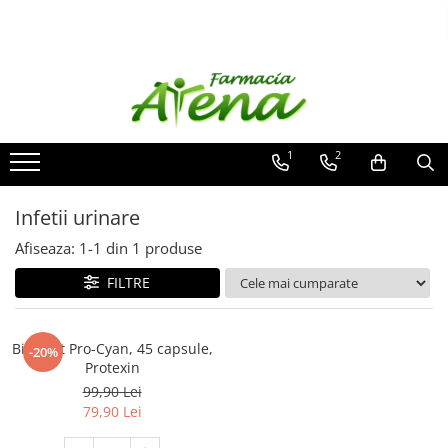
Produse
Promotii
Preparate in farmacie
1
2
Afectiuni
Dermatocosmetice
Infetii urinare
Mama & Bebe
Afiseaza:
1-
1
din
1
produse
Ingrijire & igiena personala
FILTRE
Produse tehnico-medicale
Incaltaminte ortopedica
Bio-Kult Pro-Cyan, 45 capsule,
-20%
Protexin
99,90 Lei
79,90 Lei