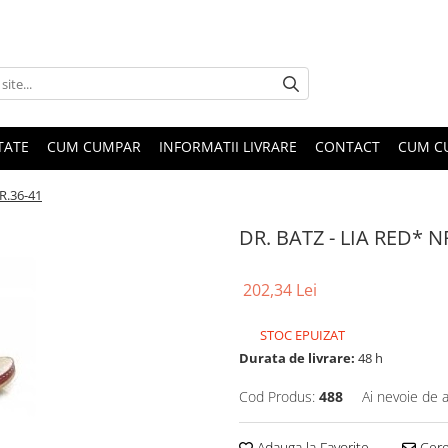
TATE
CUM CUMPAR
INFORMATII LIVRARE
CONTACT
CUM C
R.36-41
DR. BATZ - LIA RED* N
202,34 Lei
STOC EPUIZAT
Durata de livrare:
48 h
Cod Produs:
488
Ai nevoie de a
Adauga la Favorite
Cere 