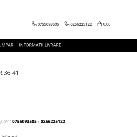
0755093505
0256225122
0,00
UMPAR
INFORMATII LIVRARE
R.36-41
jutor?
0755093505
/
0256225122
informatii